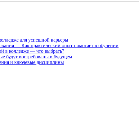
 колледже для успешной карьеры
ования — Как практический опыт помогает в обучении
й в колледже — что выбрать?
ые будут востребованы в будущем
чения и ключевые дисциплины