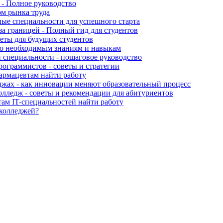
 - Полное руководство
ом рынка труда
ные специальности для успешного старта
за границей - Полный гид для студентов
еты для будущих студентов
о необходимым знаниям и навыкам
 специальности - пошаговое руководство
рограммистов - советы и стратегии
армацевтам найти работу
джах - как инновации меняют образовательный процесс
олледж - советы и рекомендации для абитуриентов
ам IT-специальностей найти работу
 колледжей?