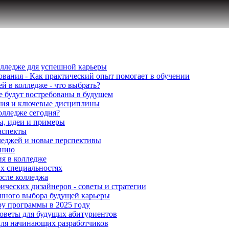
колледже для успешной карьеры
ования - Как практический опыт помогает в обучении
 в колледже - что выбрать?
е будут востребованы в будущем
ения и ключевые дисциплины
олледже сегодня?
ы, идеи и примеры
 аспекты
лледжей и новые перспективы
ению
я в колледже
х специальностях
осле колледжа
ических дизайнеров - советы и стратегии
ешного выбора будущей карьеры
у программы в 2025 году
советы для будущих абитуриентов
 для начинающих разработчиков