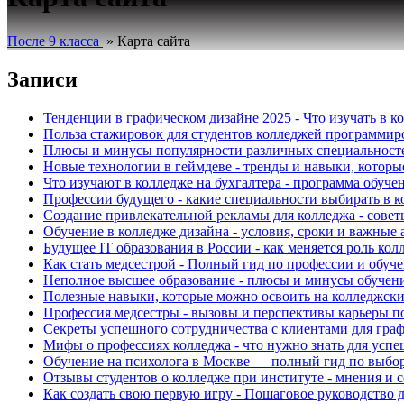
После 9 класса
»
Карта сайта
Записи
Тенденции в графическом дизайне 2025 - Что изучать в 
Польза стажировок для студентов колледжей программир
Плюсы и минусы популярности различных специальностей
Новые технологии в геймдеве - тренды и навыки, которы
Что изучают в колледже на бухгалтера - программа обуч
Профессии будущего - какие специальности выбирать в к
Создание привлекательной рекламы для колледжа - совет
Обучение в колледже дизайна - условия, сроки и важные
Будущее IT образования в России - как меняется роль ко
Как стать медсестрой - Полный гид по профессии и обуч
Неполное высшее образование - плюсы и минусы обучени
Полезные навыки, которые можно освоить на колледжски
Профессия медсестры - вызовы и перспективы карьеры п
Секреты успешного сотрудничества с клиентами для граф
Мифы о профессиях колледжа - что нужно знать для усп
Обучение на психолога в Москве — полный гид по выбор
Отзывы студентов о колледже при институте - мнения и 
Как создать свою первую игру - Пошаговое руководство