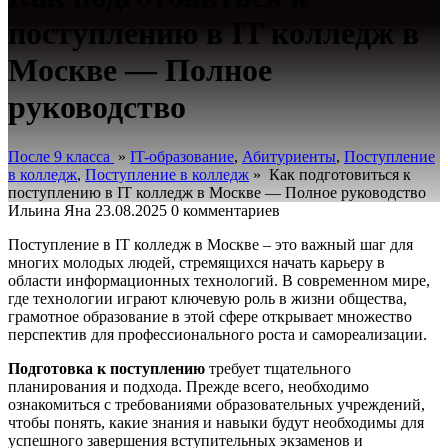
поступлению в IT колледж в
Москве — Полное
руководство
После 9 класса
»
IT-образование
,
Абитуриенты
,
Поступление
в колледж
,
Поступление в колледж
»
Как подготовиться к
поступлению в IT колледж в Москве — Полное руководство
Ильина Яна
23.08.2025
0 комментариев
Поступление в IT колледж в Москве – это важный шаг для
многих молодых людей, стремящихся начать карьеру в
области информационных технологий. В современном мире,
где технологии играют ключевую роль в жизни общества,
грамотное образование в этой сфере открывает множество
перспектив для профессионального роста и самореализации.
Подготовка к поступлению
требует тщательного
планирования и подхода. Прежде всего, необходимо
ознакомиться с требованиями образовательных учреждений,
чтобы понять, какие знания и навыки будут необходимы для
успешного завершения вступительных экзаменов и