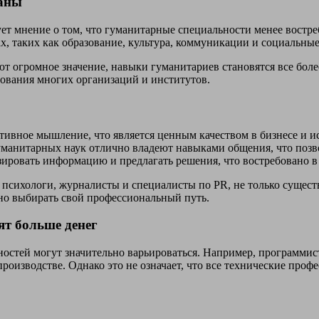
ваны
т мнение о том, что гуманитарные специальности менее востре
, таких как образование, культура, коммуникации и социальные
т огромное значение, навыки гуманитариев становятся все бол
ования многих организаций и институтов.
ивное мышление, что является ценным качеством в бизнесе и ис
манитарных наук отлично владеют навыками общения, что позво
ровать информацию и предлагать решения, что востребовано в 
, психологи, журналисты и специалисты по PR, не только сущес
но выбирать свой профессиональный путь.
ят больше денег
ьностей могут значительно варьироваться. Например, программи
роизводстве. Однако это не означает, что все технические проф