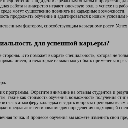
ет предпочтение кандидатам с реальным опытом в профессии, даж
ная работа и лидерство играют ключевую роль в успехе на рабо
среде могут существенно повлиять на карьерные возможности.
ость продолжать обучение и адаптироваться к новым условиям 
инственным фактором, способствующим карьерному росту. Успех 
циальность для успешной карьеры?
 стороны. Это поможет выбрать специальность, которая не тольк
а прямолинеен, и некоторые навыки могут быть применены в раз
ра:
их программы. Обратите внимание на отзывы студентов и резул
ы, такие как стоимость обучения, возможность получения стип
зиться в атмосферу колледжа и задать вопросы преподавателям и
жи предлагают тестирование для определения подходящей спец
нечная точка. В процессе обучения вы можете изменить свои пр