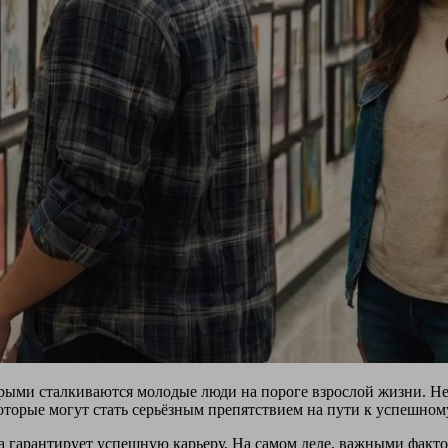
орыми сталкиваются молодые люди на пороге взрослой жизни. Н
оторые могут стать серьёзным препятствием на пути к успешном
а гарантирует успешную карьеру. На самом деле, важными факто