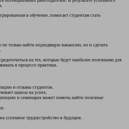
ть потенциальных работодателей. В результате успешного
а.
рированная в обучение, помогает студентам стать
 не только найти подходящую вакансию, но и сделать
.
редоточиться на тех, которые будут наиболее полезными для
звивать в процессе практики.
тацию и отзывы студентов.
чивает шансы на успех.
еренциях и семинарах может помочь найти полезные
ее.
на успешное трудоустройство в будущем.