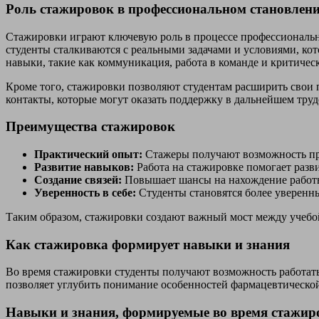
Роль стажировок в профессиональном становлен
Стажировки играют ключевую роль в процессе профессиональн
студенты сталкиваются с реальными задачами и условиями, ко
навыки, такие как коммуникация, работа в команде и критиче
Кроме того, стажировки позволяют студентам расширить свои
контакты, которые могут оказать поддержку в дальнейшем труд
Преимущества стажировок
Практический опыт:
Стажеры получают возможность при
Развитие навыков:
Работа на стажировке помогает разв
Создание связей:
Повышает шансы на нахождение работы 
Уверенность в себе:
Студенты становятся более уверенн
Таким образом, стажировки создают важный мост между учебой
Как стажировка формирует навыки и знания
Во время стажировки студенты получают возможность работать
позволяет углубить понимание особенностей фармацевтической
Навыки и знания, формируемые во время стажир