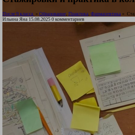
После 9 класса
»
Образование
,
Практика
,
Фармацевтика
»
Стаж
Ильина Яна
15.08.2025
0 комментариев