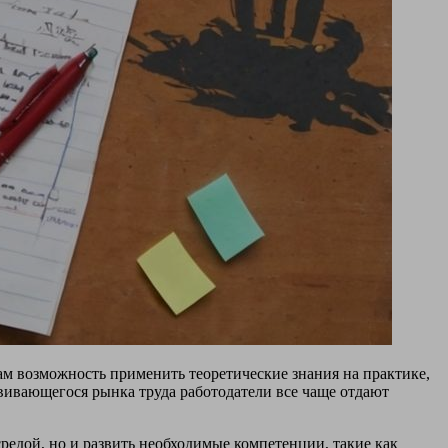
м возможность применить теоретические знания на практике,
звивающегося рынка труда работодатели все чаще отдают
редой, но и развить необходимые компетенции, такие как