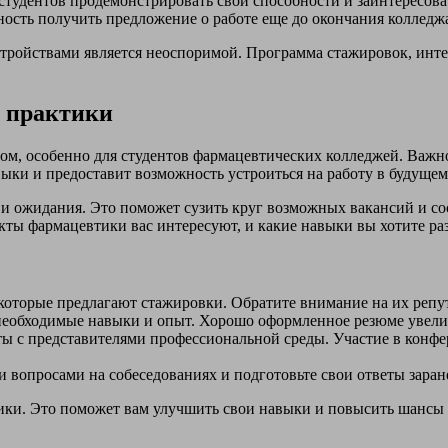
студентов продемонстрировать свои способности и заинтересова
ость получить предложение о работе еще до окончания колледж
тройствами является неоспоримой. Программа стажировок, интег
й практики
м, особенно для студентов фармацевтических колледжей. Важно
ки и предоставит возможность устроиться на работу в будущем
и ожидания. Это поможет сузить круг возможных вакансий и сос
екты фармацевтики вас интересуют, и какие навыки вы хотите ра
которые предлагают стажировки. Обратите внимание на их репу
необходимые навыки и опыт. Хорошо оформленное резюме увели
ты с представителями профессиональной среды. Участие в конф
 вопросами на собеседованиях и подготовьте свои ответы заран
тики. Это поможет вам улучшить свои навыки и повысить шансы 