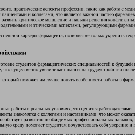
оить практические аспекты профессии, такие как работа с меди
 пациентами и коллегами, что является важной частью фармаце
 развить критическое мышление и навыки решения конфликтных
нодательными и этическими аспектами, регулирующими фармаце
спешной карьеры фармацевта, позволяя не только укрепить теор
ройствами
отовке студентов фармацевтических специальностей к будущей 
е, что существенно увеличивает шансы на трудоустройство после
 который поможет им лучше понять особенности работы в фарма
пыт работы в реальных условиях, что ценится работодателями.
енты знакомятся с коллегами и наставниками, что может оказат
собствует развитию необходимых профессиональных навыков, т
ную среду помогает студентам почувствовать себя уверенно и 