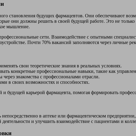
ии
ого становления будущих фармацевтов. Они обеспечивают возмо
торые они должны решить в своей будущей работе. Это не тольк
ское мышление.
 профессиональные сети. Взаимодействие с опытными специалис
оустройстве. Почти 70% вакансий заполняются через личные рек
менять свои теоретические знания в реальных условиях.
ивать конкретные профессиональные навыки, такие как управле
через знакомства с профессионалами отрасли.
ыми в своих возможностях и способностях.
 и будущей карьерой фармацевта, помогая формировать професс
 непосредственно в аптеке или фармацевтическом предприятии, 
 деятельности и улучшить взаимодействие с пациентами и колл
овки