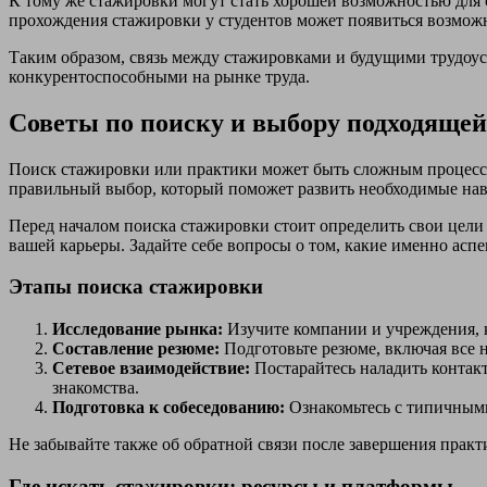
К тому же стажировки могут стать хорошей возможностью для 
прохождения стажировки у студентов может появиться возможн
Таким образом, связь между стажировками и будущими трудоус
конкурентоспособными на рынке труда.
Советы по поиску и выбору подходяще
Поиск стажировки или практики может быть сложным процессо
правильный выбор, который поможет развить необходимые навы
Перед началом поиска стажировки стоит определить свои цели 
вашей карьеры. Задайте себе вопросы о том, какие именно асп
Этапы поиска стажировки
Исследование рынка:
Изучите компании и учреждения, 
Составление резюме:
Подготовьте резюме, включая все 
Сетевое взаимодействие:
Постарайтесь наладить контак
знакомства.
Подготовка к собеседованию:
Ознакомьтесь с типичными
Не забывайте также об обратной связи после завершения прак
Где искать стажировки: ресурсы и платформы